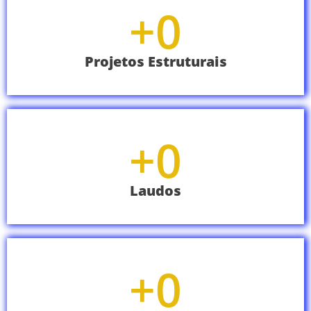
+
0
Projetos Estruturais
+
0
Laudos
+
0